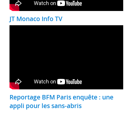
JT Monaco Info TV
Reportage BFM Paris enquête : une
appli pour les sans-abris