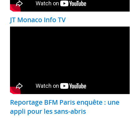
JT Monaco Info TV
Reportage BFM Paris enquête : une
appli pour les sans-abris